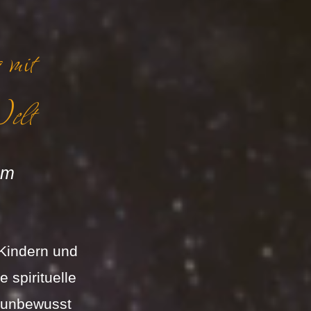
mit 
Welt
im 
 Kindern und 
 spirituelle 
 unbewusst 