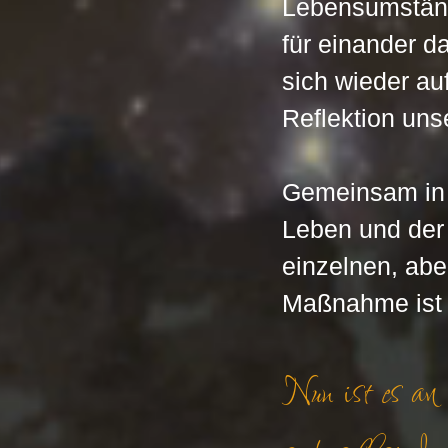
Lebensumständ
für einander d
sich wieder auf
Reflektion uns
Gemeinsam in 
Leben und der E
einzelnen, abe
Maßnahme ist 
Nun ist es an 