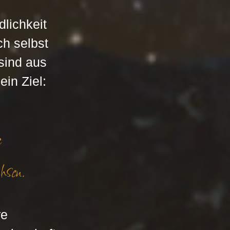
lichkeit 
h selbst 
sind aus 
in Ziel: 
e 
hsen.
e 