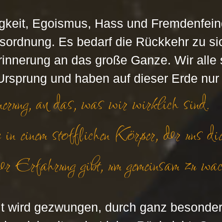
gkeit, Egoismus, Hass und Fremdenfeind
esordnung. Es bedarf die Rückkehr zu sic
innerung an das große Ganze. Wir alle 
rsprung und haben auf dieser Erde nur e
rung, an das, was wir wirklich sind. 
in einem stofflichen Körper, der uns di
r Erfahrung gibt, um gemeinsam zu wac
t wird gezwungen, durch ganz besonder