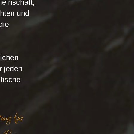
einschaft, 
chten und 
die 
ichen 
r jeden 
tische 
ung für 