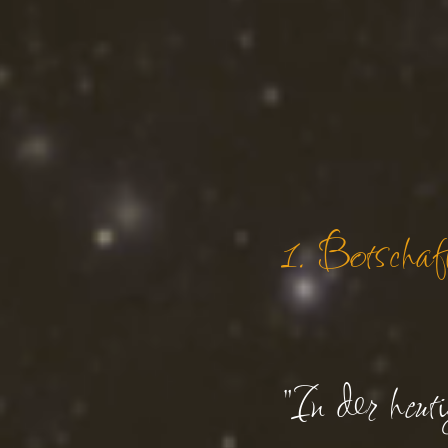
1. Botscha
"In der heut