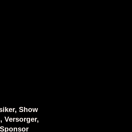
usiker, Show
, Versorger,
r Sponsor