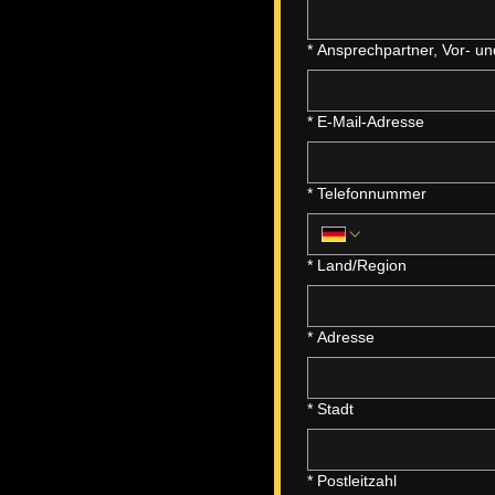
*
Ansprechpartner, Vor- 
*
E-Mail-Adresse
*
Telefonnummer
Anschrift
*
Land/Region
*
Adresse
*
Stadt
*
Postleitzahl