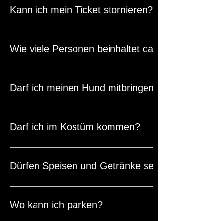
Ab 3. Juni ist kein Ticketkauf online mehr möglich!
Kann ich mein Ticket stornieren?
Bereits erworbene Tickets können leider nicht storniert od
Wie viele Personen beinhaltet das Familienticke
Mit einem Familien-Ticket erhalten zwei Erwachsene und alle 
Darf ich meinen Hund mitbringen?
Ja, Hunde sind willkommen. Voraussetzung ist, dass die Hu
halten.
Darf ich im Kostüm kommen?
Ja, sehr gerne. Das Tragen eines Kostüms ist ausdrücklich
Dürfen Speisen und Getränke selbst mitgebrac
Mystika bietet eine große Auswahl an Gaumenfreuden von Spei
Wo kann ich parken?