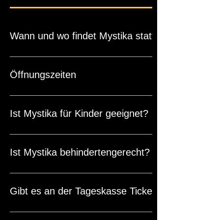
Wann und wo findet Mystika statt?
Das Mystika Festival findet vom 4. - 7. Juni in Germersheim
Öffnungszeiten
Donnerstag, 4. Juni von 11 bis 22 Uhr Freitag, 5. Juni von 1
Ist Mystika für Kinder geeignet?
Auf jeden Fall - Mystika ist für Groß und Klein eine tolle Abe
Ist Mystika behindertengerecht?
Für Menschen mit Handicap steht ein behindertengerechtes W
unterwegs sein können. Teilweise verlaufen die Wege jedoc
Gibt es an der Tageskasse Tickets?
ab einem Grad der Behinderung (GdB) von 50 % erhalten eine
Handicap dürfen den Eingang direkt passieren und müssen n
Ja, es gibt Tickets, ohne Aufschlag an der Tageskasse. N