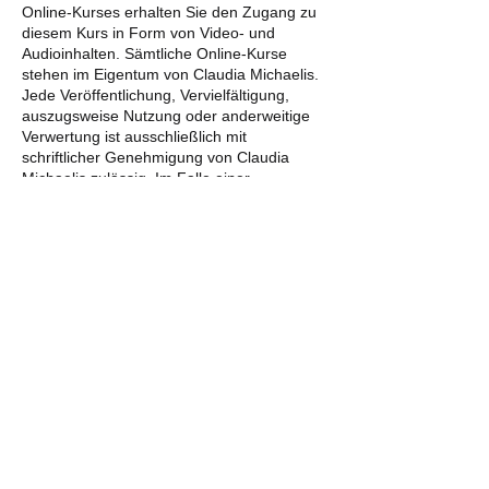
Online-Kurses erhalten Sie den Zugang zu
diesem Kurs in Form von Video- und
Audioinhalten. Sämtliche Online-Kurse
stehen im Eigentum von Claudia Michaelis.
Jede Veröffentlichung, Vervielfältigung,
auszugsweise Nutzung oder anderweitige
Verwertung ist ausschließlich mit
schriftlicher Genehmigung von Claudia
Michaelis zulässig. Im Falle einer
unautorisierten Nutzung behält sich Claudia
Michaelis rechtliche Schritte ausdrücklich
vor.
12 Widerrufsrecht
1. Verbraucher haben das Recht, binnen
vierzehn Tagen ohne Angabe von Gründen
diesen Vertrag zu widerrufen. Die
Widerrufsfrist beträgt vierzehn Tage ab dem
Tag des Vertragsabschlusses.
2. Um das Widerrufsrecht auszuüben,
müssen Verbraucher mich (Kontaktdaten
siehe Impressum) mittels einer eindeutigen
Erklärung (z. B. ein mit der Post versandter