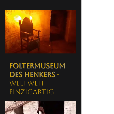
Foltermuseum
des Henkers
-
Weltweit
einzigartig